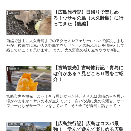
【広島旅行記】日帰りで楽しめ
広島旅行
る！ウサギの島（大久野島）に行
ってきた【後編】
前編では主に大久野島までのアクセスやフェリーについて解説しまし
たが、後編では私が大久野島でウサギたちとの触れ合いを情報として
残していこうと思います。 また、大久野島の成り立ちやウサギ以外
の見どころについても解説していますので、「これか...
【宮崎観光】宮崎旅行記！青島に
宮崎旅行
は何がある？見どころ６選をご紹
介！
宮崎市内を観光しよう！そう思い立った時、皆さんは宮崎の何を思い
浮かべますか？ヤシの木が生えていて、白い砂浜に鬼の洗濯岩、サー
ファーたちがサーフィンをしていて...その全てが青島に詰まっている
んです！ そこで本記事では、初めて宮...
【広島旅行記】広島はコスパ最
広島旅行
強！ 学んで遊んで楽しめる広島