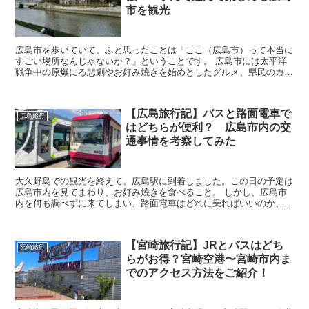
市を観光
広島市を歩いていて、ふと思ったことは「ここ（広島市）って本当に
すごい場所なんじゃないか？」ということです。 広島市には太平洋
戦争中の原爆にる悲劇やお好み焼きを始めとしたグルメ、県民のカー
プ愛の熱さなど、本当に色んな顔を持っています。 ...
【広島旅行記】バスと路面電車で
広島旅行
はどちらが便利？ 広島市内の交
通事情を考察してみた
大久野島での観光を終えて、広島駅に到着しました。この日の予定は
広島市内を見てまわり、お好み焼きを食べること。 しかし、広島市
内を何も調べずに来てしまい、路面電車はどれに乗ればいいのか、バ
スはどんな路線があるのか、、、全くわかっていませ...
【宮崎旅行記】JRとバスはどち
宮崎旅行
らがお得？宮崎空港〜宮崎市内ま
でのアクセス方法をご紹介！